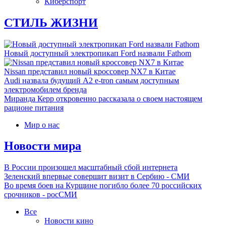
Киберспорт
СТИЛЬ ЖИЗНИ
Новый доступный электропикап Ford назвали Fathom
Nissan представил новый кроссовер NX7 в Китае
Audi назвала будущий A2 e-tron самым доступным
электромобилем бренда
Миранда Керр откровенно рассказала о своем настоящем
рационе питания
Мир о нас
Новости мира
В России произошел масштабный сбой интернета
Зеленский впервые совершит визит в Сербию - СМИ
Во время боев на Курщине погибло более 70 российских
срочников - росСМИ
Все
Новости кино