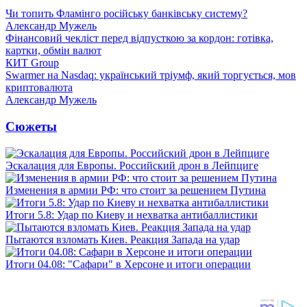
Чи топить Фламінго російську банківську систему?
Александр Мужель
Фінансовий чекліст перед відпусткою за кордон: готівка,
картки, обмін валют
КИТ Group
Swarmer на Nasdaq: український тріумф, який торгується, мов
криптовалюта
Александр Мужель
Сюжеты
Эскалация для Европы. Российский дрон в Лейпциге
Изменения в армии РФ: что стоит за решением Путина
Итоги 5.8: Удар по Киеву и нехватка антибаллистики
Пытаются взломать Киев. Реакция Запада на удар
Итоги 04.08: "Сафари" в Херсоне и итоги операции