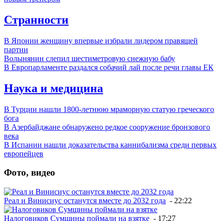
Странности
В Японии женщину впервые избрали лидером правящей
партии
Волынянин слепил шестиметровую снежную бабу
В Европарламенте раздался собачий лай после речи главы ЕК
Наука и медицина
В Турции нашли 1800-летнюю мраморную статую греческого
бога
В Азербайджане обнаружено редкое сооружение бронзового
века
В Испании нашли доказательства каннибализма среди первых
европейцев
Фото, видео
Реал и Винисиус останутся вместе до 2032 года
- 22:22
Налоговиков Сумщины поймали на взятке
- 17:27