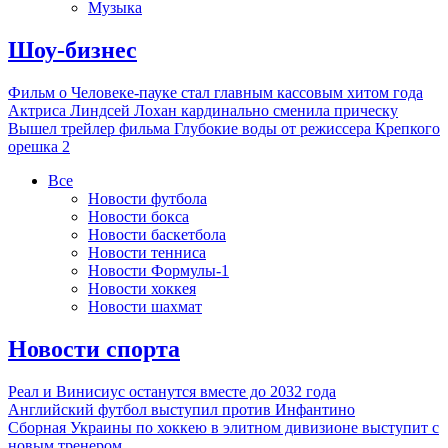
Музыка
Шоу-бизнес
Фильм о Человеке-пауке стал главным кассовым хитом года
Актриса Линдсей Лохан кардинально сменила прическу
Вышел трейлер фильма Глубокие воды от режиссера Крепкого
орешка 2
Все
Новости футбола
Новости бокса
Новости баскетбола
Новости тенниса
Новости Формулы-1
Новости хоккея
Новости шахмат
Новости спорта
Реал и Винисиус останутся вместе до 2032 года
Английский футбол выступил против Инфантино
Сборная Украины по хоккею в элитном дивизионе выступит с
новым тренером