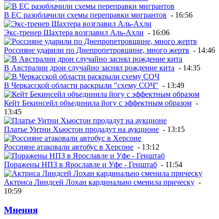
В ЕС разоблачили схемы переправки мигрантов
- 16:56
Экс-тренер Шахтера возглавил Аль-Ахли
- 16:06
Россияне ударили по Днепропетровщине, много жертв
- 14:46
В Австралии дрон случайно заснял рождение кита
- 14:35
В Черкасской области раскрыли "схему СОЧ"
- 13:49
Кейт Бекинсейл объединила йогу с эффектным образом
-
13:45
Платье Уитни Хьюстон продадут на аукционе
- 13:15
Россияне атаковали автобус в Херсоне
- 13:12
Поражены НПЗ в Ярославле и Уфе - Генштаб
- 11:54
Актриса Линдсей Лохан кардинально сменила прическу
-
10:59
Мнения