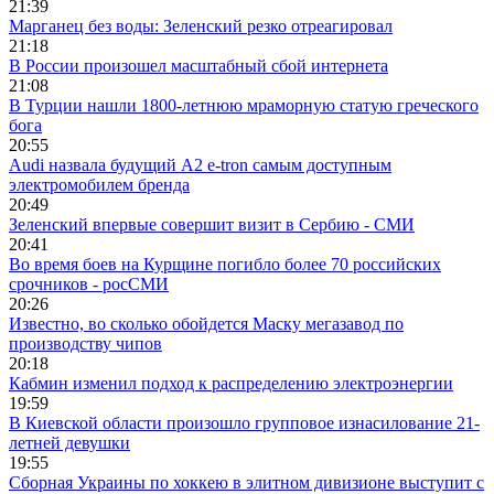
21:39
Марганец без воды: Зеленский резко отреагировал
21:18
В России произошел масштабный сбой интернета
21:08
В Турции нашли 1800-летнюю мраморную статую греческого
бога
20:55
Audi назвала будущий A2 e-tron самым доступным
электромобилем бренда
20:49
Зеленский впервые совершит визит в Сербию - СМИ
20:41
Во время боев на Курщине погибло более 70 российских
срочников - росСМИ
20:26
Известно, во сколько обойдется Маску мегазавод по
производству чипов
20:18
Кабмин изменил подход к распределению электроэнергии
19:59
В Киевской области произошло групповое изнасилование 21-
летней девушки
19:55
Сборная Украины по хоккею в элитном дивизионе выступит с