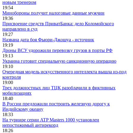
новым тренером
19:54
Минобороны получит налоговые данные мужчин
19:36
Присвоение средств ПриватБанка: дело Коломойского
направлено в суд
19:27
Названа дата боя Фьюри-Джошуа - источник
19:19
Дроны ВСУ удорожили перевозку грузов в порты РФ
19:13
Украина готовит специальную санкционную операцию
19:10
Очередная модель искусственного интеллекта вышла из-под
контроля
19:00
Трех должностных лиц ТЦК разоблачили в фиктивных
мобилизациях
18:40
В России предложили построить железную дорогу к
Индийскому океану
18:33
На турнире серии ATP Masters 1000 установлен
непостижимый антирекорд
18:26