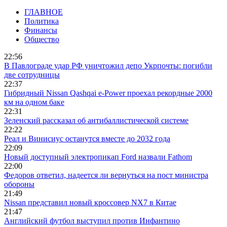
ГЛАВНОЕ
Политика
Финансы
Общество
22:56
В Павлограде удар РФ уничтожил депо Укрпочты: погибли
две сотрудницы
22:37
Гибридный Nissan Qashqai e-Power проехал рекордные 2000
км на одном баке
22:31
Зеленский рассказал об антибаллистической системе
22:22
Реал и Винисиус останутся вместе до 2032 года
22:09
Новый доступный электропикап Ford назвали Fathom
22:00
Федоров ответил, надеется ли вернуться на пост министра
обороны
21:49
Nissan представил новый кроссовер NX7 в Китае
21:47
Английский футбол выступил против Инфантино